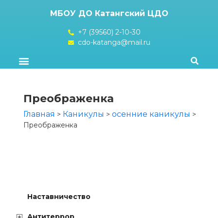
МБОУ ДО Катангский ЦДО
+7 (39560) 2-10-30
cdo-katanga@mail.ru
Преображенка
Главная
Каникулы
осенние каникулы
>
>
>
Преображенка
Наставничество
Антитеррор