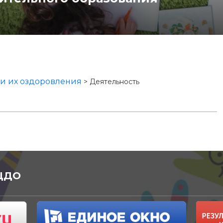
 и их оздоровления
>
Деятельность
 ЦДО